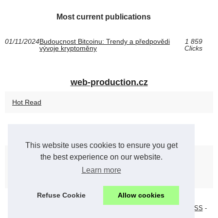
Most current publications
01/11/2024
Budoucnost Bitcoinu: Trendy a předpovědi
1 859
vývoje kryptoměny
Clicks
web-production.cz
Hot Read
Krypto
This website uses cookies to ensure you get
Budoucnost Bitcoinu: Trendy a...
the best experience on our website.
Learn more
Role kryptoměn ve...
Refuse Cookie
Allow cookies
© 2026
Web-production.cz
-
Menu Structure
-
Cookies Policy
-
RSS
-