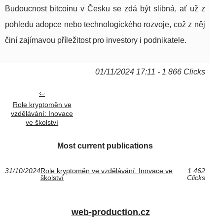
Budoucnost bitcoinu v Česku se zdá být slibná, ať už z
pohledu adopce nebo technologického rozvoje, což z něj
činí zajímavou příležitost pro investory i podnikatele.
01/11/2024 17:11 - 1 866 Clicks
Role kryptoměn ve
vzdělávání: Inovace
ve školství
Most current publications
31/10/2024
Role kryptoměn ve vzdělávání: Inovace ve
1 462
školství
Clicks
web-production.cz