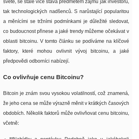
světě, se stále více stává předmětem zájmu jak investorů,
tak technologických nadšenců. S narůstající popularitou
a měnícími se tržními podmínkami je důležité sledovat,
co budoucnost přinese a jaké trendy můžeme očekávat v
oblasti bitcoinu. V tomto článku se podíváme na klíčové
faktory, které mohou ovlivnit vývoj bitcoinu, a jaké
předpovědi odborníci nabízejí.
Co ovlivňuje cenu Bitcoinu?
Bitcoin je znám svou vysokou volatilností, což znamená,
že jeho cena se může výrazně měnit v krátkých časových
obdobích. Několik faktorů může ovlivňovat cenu bitcoinu,
včetně: